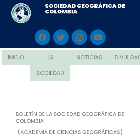
Ir
SOCIEDAD GEOGRÁFICA DE
COLOMBIA
al
contenido
F
T
I
Y
a
w
n
o
c
i
s
u
e
t
t
t
INICIO
LA
NOTICIAS
DIVULGA
b
t
a
u
o
e
g
b
SOCIEDAD
o
r
r
e
k
a
m
BOLETÍN DE LA SOCIEDAD GEOGRÁFICA DE
COLOMBIA
(ACADEMIA DE CIENCIAS GEOGRÁFICAS)