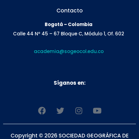
Contacto
Bogotá – Colombia
Calle 44 Nº 45 – 67 Bloque C, Módulo 1, Of. 602
academia@sogeocol.edu.co
Síganos en:
F
T
I
Y
a
w
n
o
c
i
s
u
e
t
t
t
Copyright © 2026 SOCIEDAD GEOGRÁFICA DE
b
t
a
u