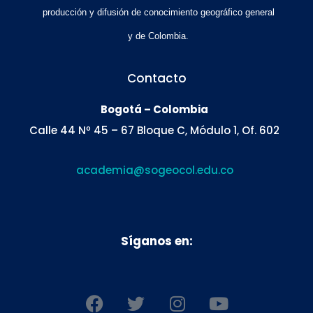
producción y difusión de conocimiento geográfico general
y de Colombia.
Contacto
Bogotá – Colombia
Calle 44 Nº 45 – 67 Bloque C, Módulo 1, Of. 602
academia@sogeocol.edu.co
Síganos en:
F
T
I
Y
a
w
n
o