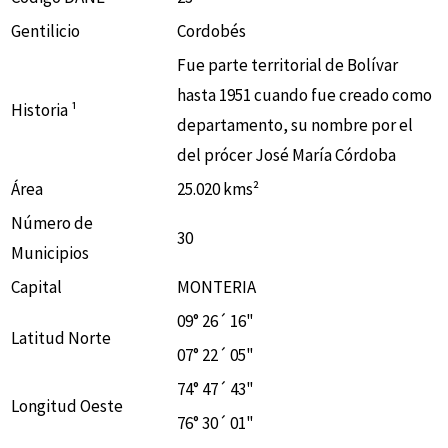
Gentilicio
Cordobés
Fue parte territorial de Bolívar
hasta 1951 cuando fue creado como
Historia ¹
departamento, su nombre por el
del prócer José María Córdoba
Área
25.020 kms²
Número de
30
Municipios
Capital
MONTERIA
09° 26´ 16"
Latitud Norte
07° 22´ 05"
74° 47´ 43"
Longitud Oeste
76° 30´ 01"