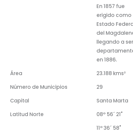
En 1857 fue
erigido como 
Estado Federa
del Magdalen
llegando a se
departament
en 1886.
Área
23.188 kms²
Número de Municipios
29
Capital
Santa Marta
Latitud Norte
08° 56´ 21"
11° 36´ 58"