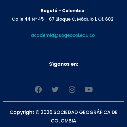
Bogotá – Colombia
Calle 44 Nº 45 – 67 Bloque C, Módulo 1, Of. 602
academia@sogeocol.edu.co
Síganos en:
F
T
I
Y
a
w
n
o
c
i
s
u
e
t
t
t
Copyright © 2026 SOCIEDAD GEOGRÁFICA DE
b
t
a
u
o
e
g
b
COLOMBIA