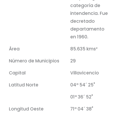
categoría de
intendencia. Fue
decretado
departamento
en 1960.
Área
85.635 kms²
Número de Municipios
29
Capital
Villavicencio
Latitud Norte
04° 54´ 25"
01° 36´ 52"
Longitud Oeste
71° 04´ 38"