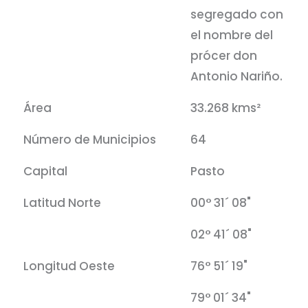
segregado con
el nombre del
prócer don
Antonio Nariño.
Área
33.268 kms²
Número de Municipios
64
Capital
Pasto
Latitud Norte
00° 31´ 08"
02° 41´ 08"
Longitud Oeste
76° 51´ 19"
79° 01´ 34"