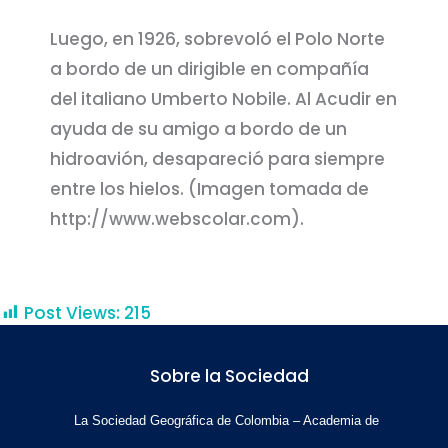
Luego, en 1926, sobrevoló el Polo Norte
a bordo de un dirigible en compañía
del italiano Umberto Nobile. Al Acudir en
ayuda de su amigo a bordo de un
hidroavión, desapareció para siempre
entre los hielos. (Imagen tomada de
http://www.webscolar.com).
Post Views:
215
Sobre la Sociedad
La Sociedad Geográfica de Colombia – Academia de