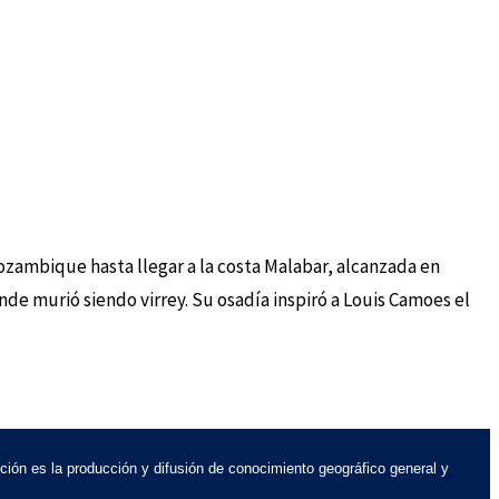
Mozambique hasta llegar a la costa Malabar, alcanzada en
nde murió siendo virrey. Su osadía inspiró a Louis Camoes el
ción es la producción y difusión de conocimiento geográfico general y