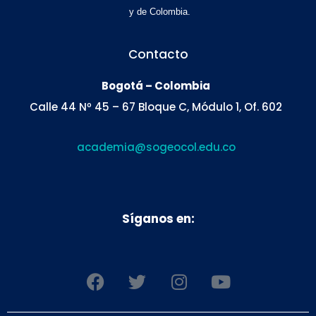
y de Colombia.
Contacto
Bogotá – Colombia
Calle 44 Nº 45 – 67 Bloque C, Módulo 1, Of. 602
academia@sogeocol.edu.co
Síganos en:
F
T
I
Y
a
w
n
o
c
i
s
u