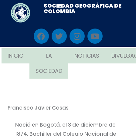
Ir
SOCIEDAD GEOGRÁFICA DE
COLOMBIA
al
contenido
F
T
I
Y
a
w
n
o
c
i
s
u
e
t
t
t
INICIO
LA
NOTICIAS
DIVULGA
b
t
a
u
o
e
g
b
SOCIEDAD
o
r
r
e
k
a
m
Francisco Javier Casas
Nació en Bogotá, el 3 de diciembre de
1874, Bachiller del Colegio Nacional de