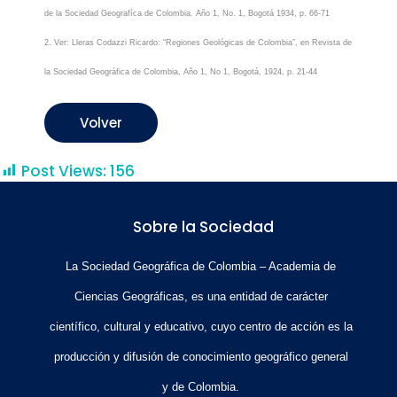
de la Sociedad Geografíca de Colombia. Año 1, No. 1, Bogotá 1934, p. 66-71
2. Ver: Lleras Codazzi Ricardo: “Regiones Geológicas de Colombia”, en Revista de
la Sociedad Geográfica de Colombia, Año 1, No 1, Bogotá, 1924, p. 21-44
Volver
Post Views:
156
Sobre la Sociedad
La Sociedad Geográfica de Colombia – Academia de
Ciencias Geográficas, es una entidad de carácter
científico, cultural y educativo, cuyo centro de acción es la
producción y difusión de conocimiento geográfico general
y de Colombia.