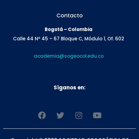
Contacto
Bogotá – Colombia
Calle 44 Nº 45 – 67 Bloque C, Módulo 1, Of. 602
academia@sogeocol.edu.co
Síganos en:
F
T
I
Y
a
w
n
o
c
i
s
u
e
t
t
t