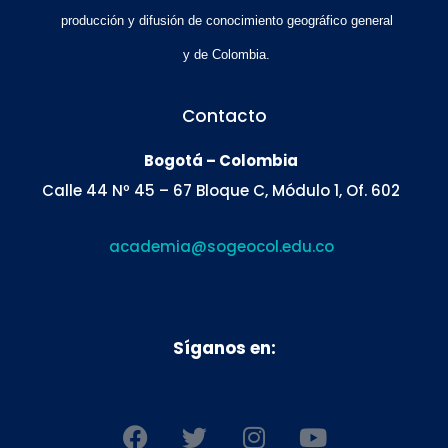
producción y difusión de conocimiento geográfico general
y de Colombia.
Contacto
Bogotá – Colombia
Calle 44 Nº 45 – 67 Bloque C, Módulo 1, Of. 602
academia@sogeocol.edu.co
Síganos en:
F
T
I
Y