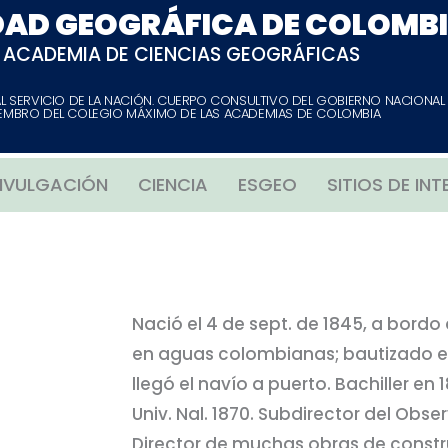
DAD GEOGRÁFICA DE COLOMB
ACADEMIA DE CIENCIAS GEOGRÁFICAS
AL SERVICIO DE LA NACIÓN. CUERPO CONSULTIVO DEL GOBIERNO NACIONAL
EMBRO DEL COLEGIO MÁXIMO DE LAS ACADEMIAS DE COLOMBIA
IVULGACIÓN
CIENCIA
ESGEO
SITIOS DE INT
Nació el 4 de sept. de 1845, a bordo
en aguas colombianas; bautizado 
llegó el navío a puerto. Bachiller en 186
Univ. Nal. 1870. Subdirector del Obs
Director de muchas obras de constru