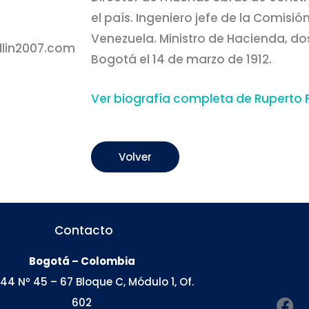
el país. Ingeniero jefe de la Comisió
Venezuela. Ministro de Hacienda, dos
lin2007.com
Bogotá el 14 de marzo de 1912.
Ver biografía completa de Ruperto F
Volver
Contacto
Bogotá – Colombia
 44 Nº 45 – 67 Bloque C, Módulo 1, Of.
F
602