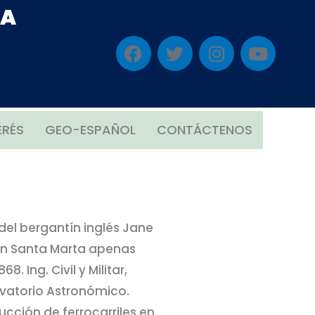
IA
F
T
I
Y
a
w
n
o
c
i
s
u
e
t
t
t
b
t
a
u
o
e
g
b
ERÉS
GEO-ESPAÑOL
CONTÁCTENOS
o
r
r
e
k
a
m
 del bergantín inglés Jane
en Santa Marta apenas
8. Ing. Civil y Militar,
ervatorio Astronómico.
cción de ferrocarriles en