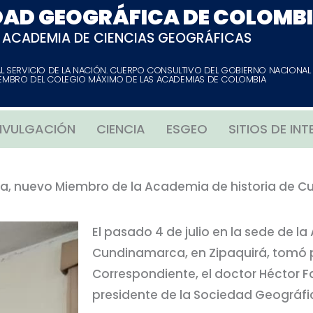
DAD GEOGRÁFICA DE COLOMB
ACADEMIA DE CIENCIAS GEOGRÁFICAS
AL SERVICIO DE LA NACIÓN. CUERPO CONSULTIVO DEL GOBIERNO NACIONAL
EMBRO DEL COLEGIO MÁXIMO DE LAS ACADEMIAS DE COLOMBIA
IVULGACIÓN
CIENCIA
ESGEO
SITIOS DE INT
ia, nuevo Miembro de la Academia de historia de 
El pasado 4 de julio en la sede de l
Cundinamarca, en Zipaquirá, tomó
Correspondiente, el doctor Héctor 
presidente de la Sociedad Geográf