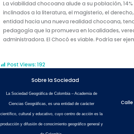
La viabilidad chocoana alude a su población, 14
inclinados a la literatura, el magisterio, el derecho,
entidad hacia una nueva realidad chocoana, tendrí
pedagogía que la promueva en localidades, vereda
administradora. El Chocó es viable. Podría ser ej
Post Views:
192
Sobre la Sociedad
La Sociedad Geográfica de Colombia – Academia de
Calle
Ciencias Geográficas, es una entidad de carácter
científico, cultural y educativo, cuyo centro de acción es la
producción y difusión de conocimiento geográfico general y