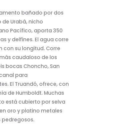
rtamento bañado por dos
o de Urabá, nicho
ano Pacífico, aporta 350
s y delfines. El agua corre
 con su longitud. Corre
l más caudaloso de los
seis bocas Choncho, San
 canal para
es. El Truandó, ofrece, con
bahía de Humboldt. Muchas
to está cubierto por selva
en oro y platino metales
es pedregosos.