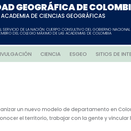
DAD GEOGRÁFICA DE COLOMB
ACADEMIA DE CIENCIAS GEOGRÁFICAS
AL SERVICIO DE LA NACIÓN. CUERPO CONSULTIVO DEL GOBIERNO NACIONAL
EMBRO DEL COLEGIO MÁXIMO DE LAS ACADEMIAS DE COLOMBIA
IVULGACIÓN
CIENCIA
ESGEO
SITIOS DE INT
rganizar un nuevo modelo de departamento en Colom
nocer el territorio, trabajar con la gente y vincular