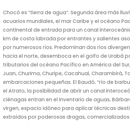
Chocó es “tierra de agua”. Segunda área más ll
acuarios mundiales, el mar Caribe y el océano Pací
continental de entrada para un canal interoceánic
km de costa labrada por entrantes y salientes aso
por numerosos ríos. Predominan dos ríos divergent
hacia el norte, desemboca en el golfo de Urabá po
tributarios del océano Pacífico en América del Su
Juan, Churima, Churipe, Cacahual, Charambirá, T
embarcaciones pequeñas. El Baudó, “río de barbudo
el Atrato, la posibilidad de abrir un canal intero
ciénagas entran en el inventario de aguas, Bárbara
virgen, espacio idóneo para aplicar técnicas dest
extraídos por poderosas dragas, comercializados s