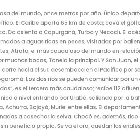
uviosa del mundo, once metros por año. Único depa
fico. El Caribe aporta 65 km de costa; cava el golf
o. Da asiento a Capurganá, Turbo y Necoclí. El océ
mados a aguas ricas en peces, visitados por ballena
es, Atrato, el más caudaloso del mundo en relación
r muchas bocas, Tanela la principal. Y San Juan, e
r, corre hacia el sur, desemboca en el Pacífico por 
ogoromá. Los dos ríos se pueden comunicar por un
s”, es el tercero más caudaloso; recibe 112 afluent
ceánico a nivel entrando por Urabá, saliendo por la 
, Achurra, Bojayá, Muriel entre ellas. El departamen
inadas a cosechar la selva. Chocó es, además, rico 
in beneficio propio. Se va el oro, quedan los erial