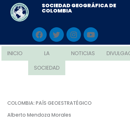
Ir
SOCIEDAD GEOGRÁFICA DE
COLOMBIA
al
contenido
F
T
I
Y
a
w
n
o
c
i
s
u
e
t
t
t
INICIO
LA
NOTICIAS
DIVULGA
b
t
a
u
o
e
g
b
SOCIEDAD
o
r
r
e
k
a
m
COLOMBIA: PAÍS GEOESTRATÉGICO
Alberto Mendoza Morales