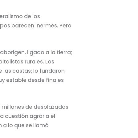
beralismo de los
upos parecen inermes. Pero
origen, ligado a la tierra;
talistas rurales. Los
e las castas; lo fundaron
uy estable desde finales
los millones de desplazados
la cuestión agraria el
n a lo que se llamó