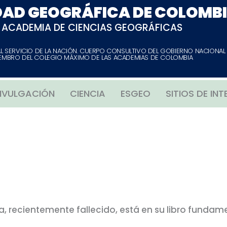
DAD GEOGRÁFICA DE COLOMB
ACADEMIA DE CIENCIAS GEOGRÁFICAS
AL SERVICIO DE LA NACIÓN. CUERPO CONSULTIVO DEL GOBIERNO NACIONAL
EMBRO DEL COLEGIO MÁXIMO DE LAS ACADEMIAS DE COLOMBIA
IVULGACIÓN
CIENCIA
ESGEO
SITIOS DE INT
, recientemente fallecido, está en su libro fundame