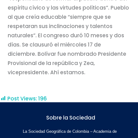
espíritu cívico y las virtudes políticas”. Pueblo
al que creía educable “siempre que se
respetaran sus inclinaciones y talentos
naturales”. El congreso duró 10 meses y dos
días. Se clausuró el miércoles 17 de
diciembre. Bolívar fue nombrado Presidente
Provisional de la república y Zea,
vicepresidente. Ahí estamos.
Post Views:
196
Sobre la Sociedad
La Sociedad Geográfica de Colombia – Academia de