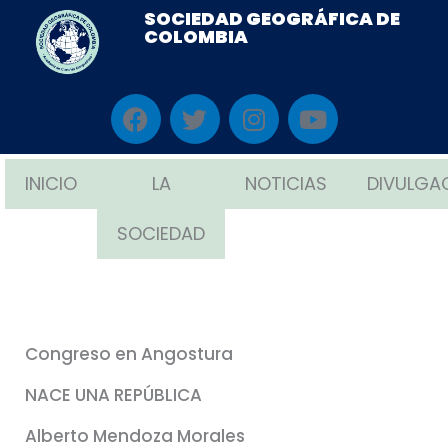
Ir
SOCIEDAD GEOGRÁFICA DE
COLOMBIA
al
contenido
F
T
I
Y
a
w
n
o
c
i
s
u
e
t
t
t
INICIO
LA
NOTICIAS
DIVULGA
b
t
a
u
o
e
g
b
SOCIEDAD
o
r
r
e
k
a
m
Congreso en Angostura
NACE UNA REPÚBLICA
Alberto Mendoza Morales