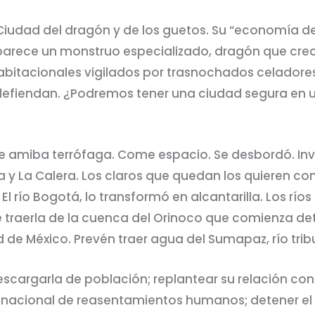
Ciudad del dragón y de los guetos. Su “economía d
parece un monstruo especializado, dragón que crece
bitacionales vigilados por trasnochados celadores;
efiendan. ¿Podremos tener una ciudad segura en u
e amiba terrófaga. Come espacio. Se desbordó. Inv
 y La Calera. Los claros que quedan los quieren cons
 río Bogotá, lo transformó en alcantarilla. Los ríos
 traerla de la cuenca del Orinoco que comienza det
d de México. Prevén traer agua del Sumapaz, río tri
scargarla de población; replantear su relación con 
an nacional de reasentamientos humanos; detener e