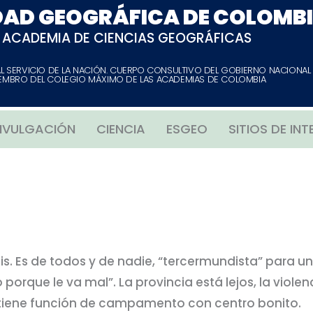
DAD GEOGRÁFICA DE COLOMB
ACADEMIA DE CIENCIAS GEOGRÁFICAS
AL SERVICIO DE LA NACIÓN. CUERPO CONSULTIVO DEL GOBIERNO NACIONAL
EMBRO DEL COLEGIO MÁXIMO DE LAS ACADEMIAS DE COLOMBIA
IVULGACIÓN
CIENCIA
ESGEO
SITIOS DE INT
. Es de todos y de nadie, “tercermundista” para un
 porque le va mal”. La provincia está lejos, la viole
, tiene función de campamento con centro bonito.