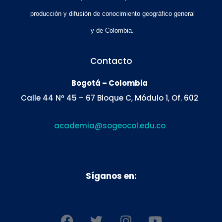
producción y difusión de conocimiento geográfico general
y de Colombia.
Contacto
Bogotá – Colombia
Calle 44 Nº 45 – 67 Bloque C, Módulo 1, Of. 602
academia@sogeocol.edu.co
Síganos en:
F
T
I
Y