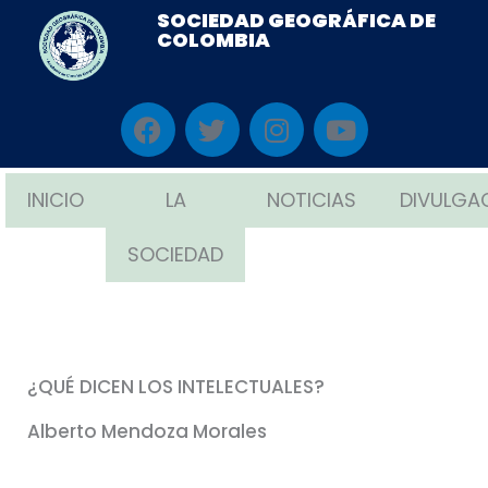
Ir
SOCIEDAD GEOGRÁFICA DE
COLOMBIA
al
contenido
F
T
I
Y
a
w
n
o
c
i
s
u
e
t
t
t
INICIO
LA
NOTICIAS
DIVULGA
b
t
a
u
o
e
g
b
SOCIEDAD
o
r
r
e
k
a
m
¿QUÉ DICEN LOS INTELECTUALES?
Alberto Mendoza Morales