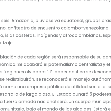
seis: Amazonia, pluvioselva ecuatorial, grupos bras
ino, anfiteatro de encuentro colombo-venezolano. 
no, islas costeras, indígenas y afrocolombianos. E
tizaje.
lación de cada región será responsable de su admi
ómico. Se acabará el paternalismo centralista y el fi
s “regiones olvidadas”. El poder político se desconc
s se redistribuirán, se reconocerá el manejo autónom
 como una empresa pública de utilidad social al ser
sarrollo de largo plazo. El Estado aunará 5 poderes: 
r una fuerza armada nacional será, un cuerpo municip
comunitario, bajo el mando de los alcaldes. Estará