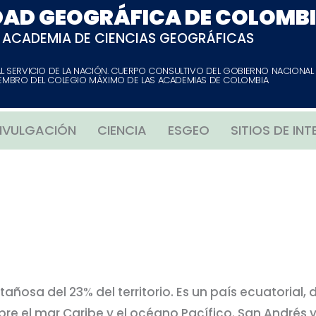
DAD GEOGRÁFICA DE COLOMB
ACADEMIA DE CIENCIAS GEOGRÁFICAS
AL SERVICIO DE LA NACIÓN. CUERPO CONSULTIVO DEL GOBIERNO NACIONAL
EMBRO DEL COLEGIO MÁXIMO DE LAS ACADEMIAS DE COLOMBIA
IVULGACIÓN
CIENCIA
ESGEO
SITIOS DE INT
osa del 23% del territorio. Es un país ecuatorial, de
re el mar Caribe y el océano Pacífico. San Andrés 