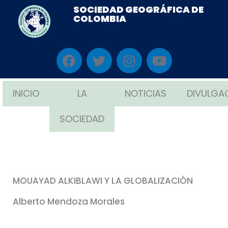
Ir
SOCIEDAD GEOGRÁFICA DE
COLOMBIA
al
contenido
F
T
I
Y
a
w
n
o
c
i
s
u
e
t
t
t
INICIO
LA
NOTICIAS
DIVULGA
b
t
a
u
o
e
g
b
SOCIEDAD
o
r
r
e
k
a
m
MOUAYAD ALKIBLAWI Y LA GLOBALIZACIÓN
Alberto Mendoza Morales