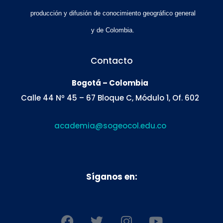
producción y difusión de conocimiento geográfico general
y de Colombia.
Contacto
Bogotá – Colombia
Calle 44 Nº 45 – 67 Bloque C, Módulo 1, Of. 602
academia@sogeocol.edu.co
Síganos en:
F
T
I
Y