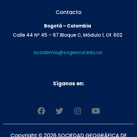
Contacto
Bogotá – Colombia
Calle 44 Nº 45 – 67 Bloque C, Módulo 1, Of. 602
academia@sogeocol.edu.co
Síganos en:
F
T
I
Y
a
w
n
o
c
i
s
u
e
t
t
t
Copyright © 2026 SOCIEDAD GEOGRÁFICA DE