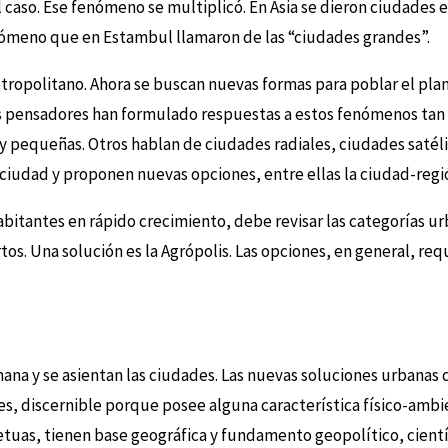
el caso. Ese fenómeno se multiplicó. En Asia se dieron ciudades
enómeno que en Estambul llamaron de las “ciudades grandes”.
ropolitano. Ahora se buscan nuevas formas para poblar el plane
sos pensadores han formulado respuestas a estos fenómenos tan
 pequeñas. Otros hablan de ciudades radiales, ciudades satélit
ciudad y proponen nuevas opciones, entre ellas la ciudad-región
abitantes en rápido crecimiento, debe revisar las categorías ur
tos. Una solución es la Agrópolis. Las opciones, en general, req
ana y se asientan las ciudades. Las nuevas soluciones urbanas 
, discernible porque posee alguna característica físico-ambient
etuas, tienen base geográfica y fundamento geopolítico, cientí