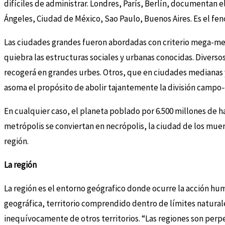
difíciles de administrar. Londres, París, Berlín, documentan 
Ángeles, Ciudad de México, Sao Paulo, Buenos Aires. Es el f
Las ciudades grandes fueron abordadas con criterio mega-met
quiebra las estructuras sociales y urbanas conocidas. Diver
recogerá en grandes urbes. Otros, que en ciudades medianas y
asoma el propósito de abolir tajantemente la división campo-
En cualquier caso, el planeta poblado por 6.500 millones de h
metrópolis se conviertan en necrópolis, la ciudad de los muer
región.
La región
La región es el entorno geógrafico donde ocurre la acción hum
geográfica, territorio comprendido dentro de límites naturales
inequívocamente de otros territorios. “Las regiones son perp