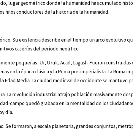
do, lugar geométrico donde la humanidad ha acumulado histori
e los hilos conductores de la historia de la humanidad.
rico. Su existencia describe en el tiempo un arco evolutivo que
itivos caseríos del período neolítico.
mente pequeñas, Ur, Uruk, Acad, Lagash. Fueron construidas e
as en la época clásica y la Roma pre-imperialista. La Roma impe
n la Edad Media. La ciudad medieval de occidente se mantuvo p
tra. La revolución industrial atrajo población masivamente des
iudad-campo quedó grabada en la mentalidad de los ciudadanos
oy día.
o. Se formaron, a escala planetaria, grandes conjuntos, metr