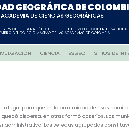
DAD GEOGRÁFICA DE COLOMB
ACADEMIA DE CIENCIAS GEOGRÁFICAS
AL SERVICIO DE LA NACIÓN. CUERPO CONSULTIVO DEL GOBIERNO NACIONAL
EMBRO DEL COLEGIO MÁXIMO DE LAS ACADEMIAS DE COLOMBIA
IVULGACIÓN
CIENCIA
ESGEO
SITIOS DE INT
ron lugar para que en la proximidad de esos camin
n quedó dispersa, en otras formó caseríos. Los munic
cter administrativo. Las veredas agrupadas constitu