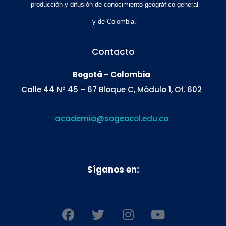
producción y difusión de conocimiento geográfico general
y de Colombia.
Contacto
Bogotá – Colombia
Calle 44 Nº 45 – 67 Bloque C, Módulo 1, Of. 602
academia@sogeocol.edu.co
Síganos en:
F
T
I
Y
a
w
n
o