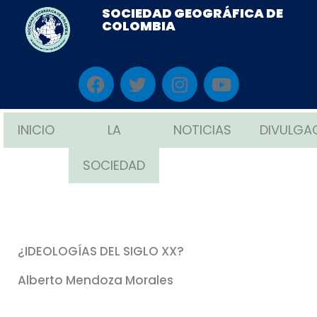
Ir
SOCIEDAD GEOGRÁFICA DE
COLOMBIA
al
contenido
F
T
I
Y
a
w
n
o
c
i
s
u
e
t
t
t
INICIO
LA
NOTICIAS
DIVULGA
b
t
a
u
o
e
g
b
SOCIEDAD
o
r
r
e
k
a
m
¿IDEOLOGÍAS DEL SIGLO XX?
Alberto Mendoza Morales