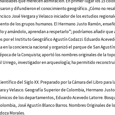
lidades que merecen admiración. En primer lugar los 15 colomb
saron y difundieron el conocimiento geográfico. ¿Cómo no resal
isco José Vergara y Velasco iniciador de los estudios regional
iento de los grupos humanos. El Hermano Justo Ramón, enseñó 
o y amándolo, aprendan a respetarlo”; podríamos añadir que ap
por el Instituto Geográfico Agustín Codazzi. Eduardo Acevedo L
 en la conciencia nacional y organizó el parque de San Agustín.
época de la Conquista; aportó los nombres originales de la top
Urrego, investigador en arqueología; ha permitido reconstrui
ientífico del Siglo XX. Preparado por la Cámara del Libro para l
gara y Velasco. Geografía Superior de Colombia, Hermano Just
icos de los departamentos, Eduardo Acevedo Latorre. Bosquejo
olombia, José Agustín Blanco Barros. Nombres Originales de los
doza Morales.