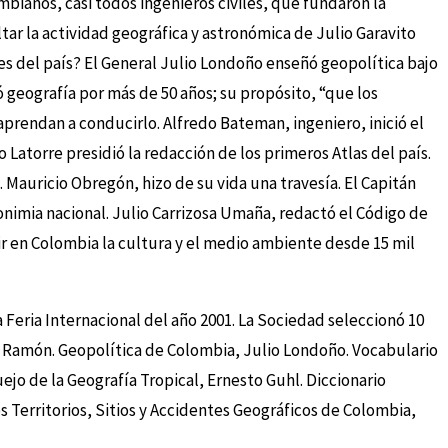
ianos, casi todos ingenieros civiles, que fundaron la
tar la actividad geográfica y astronómica de Julio Garavito
es del país? El General Julio Londoño enseñó geopolítica bajo
geografía por más de 50 años; su propósito, “que los
rendan a conducirlo. Alfredo Bateman, ingeniero, inició el
atorre presidió la redacción de los primeros Atlas del país.
 Mauricio Obregón, hizo de su vida una travesía. El Capitán
onimia nacional. Julio Carrizosa Umaña, redactó el Código de
r en Colombia la cultura y el medio ambiente desde 15 mil
a Feria Internacional del año 2001. La Sociedad seleccionó 10
o Ramón. Geopolítica de Colombia, Julio Londoño. Vocabulario
 de la Geografía Tropical, Ernesto Guhl. Diccionario
 Territorios, Sitios y Accidentes Geográficos de Colombia,