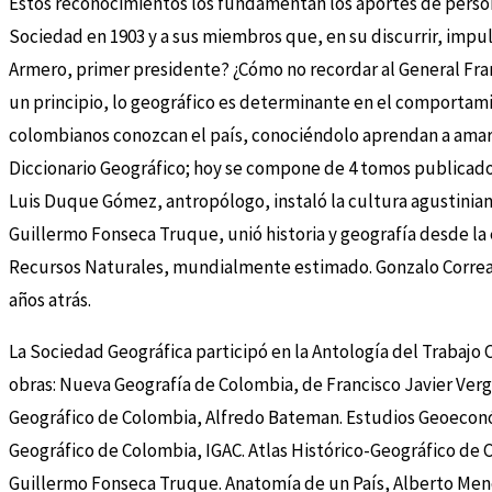
Estos reconocimientos los fundamentan los aportes de persona
Sociedad en 1903 y a sus miembros que, en su discurrir, impul
Armero, primer presidente? ¿Cómo no recordar al General Franc
un principio, lo geográfico es determinante en el comportam
colombianos conozcan el país, conociéndolo aprendan a amarl
Diccionario Geográfico; hoy se compone de 4 tomos publicados 
Luis Duque Gómez, antropólogo, instaló la cultura agustiniana
Guillermo Fonseca Truque, unió historia y geografía desde la 
Recursos Naturales, mundialmente estimado. Gonzalo Correal 
años atrás.
La Sociedad Geográfica participó en la Antología del Trabajo C
obras: Nueva Geografía de Colombia, de Francisco Javier Ver
Geográfico de Colombia, Alfredo Bateman. Estudios Geoeconóm
Geográfico de Colombia, IGAC. Atlas Histórico-Geográfico de C
Guillermo Fonseca Truque. Anatomía de un País, Alberto Men