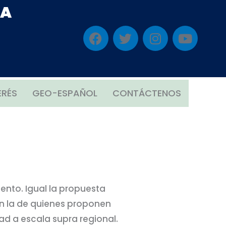
IA
F
T
I
Y
a
w
n
o
c
i
s
u
e
t
t
t
b
t
a
u
o
e
g
b
ERÉS
GEO-ESPAÑOL
CONTÁCTENOS
o
r
r
e
k
a
m
ento. Igual la propuesta
én la de quienes proponen
ad a escala supra regional.