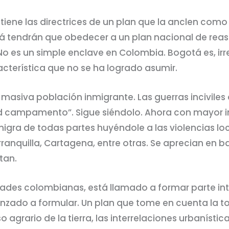
tiene las directrices de un plan que la anclen como
tá tendrán que obedecer a un plan nacional de re
 No es un simple enclave en Colombia. Bogotá es, i
acterística que no se ha logrado asumir.
asiva población inmigrante. Las guerras inciviles d
d campamento”. Sigue siéndolo. Ahora con mayor in
igra de todas partes huyéndole a las violencias lo
anquilla, Cartagena, entre otras. Se aprecian en b
tan.
dades colombianas, está llamado a formar parte int
do a formular. Un plan que tome en cuenta la tot
o agrario de la tierra, las interrelaciones urbanístic