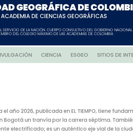
DAD GEOGRÁFICA DE COLOMB
ACADEMIA DE CIENCIAS GEOGRÁFICAS
AL SERVICIO DE LA NACIÓN. CUERPO CONSULTIVO DEL GOBIERNO NACIONAL
EMBRO DEL COLEGIO MÁXIMO DE LAS ACADEMIAS DE COLOMBIA
IVULGACIÓN
CIENCIA
ESGEO
SITIOS DE INT
el año 2026, publicada en EL TIEMPO, tiene fundam
en Bogotá un tranvía por la carrera séptima. Tambi
e electrificado; es un auténtico eje vial de la ciud