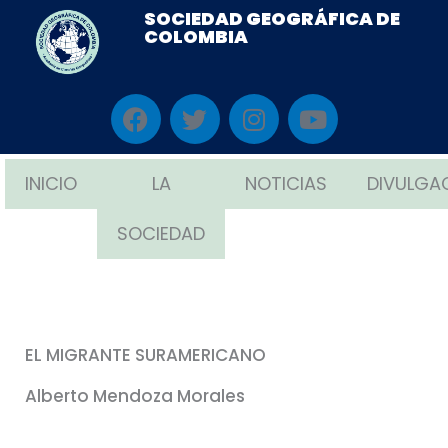
Ir
SOCIEDAD GEOGRÁFICA DE
COLOMBIA
al
contenido
F
T
I
Y
a
w
n
o
c
i
s
u
e
t
t
t
INICIO
LA
NOTICIAS
DIVULGA
b
t
a
u
o
e
g
b
SOCIEDAD
o
r
r
e
k
a
m
EL MIGRANTE SURAMERICANO
Alberto Mendoza Morales