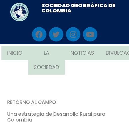
Ir
SOCIEDAD GEOGRÁFICA DE
COLOMBIA
al
contenido
F
T
I
Y
a
w
n
o
c
i
s
u
e
t
t
t
INICIO
LA
NOTICIAS
DIVULGA
b
t
a
u
o
e
g
b
SOCIEDAD
o
r
r
e
k
a
m
RETORNO AL CAMPO
Una estrategia de Desarrollo Rural para
Colombia