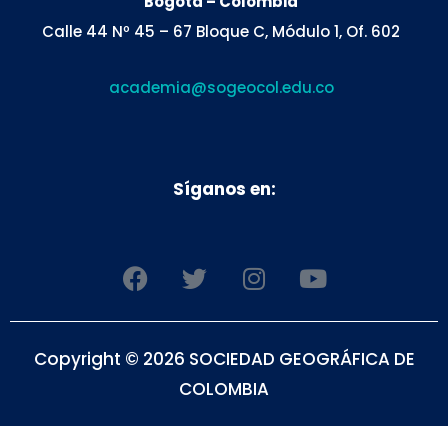
Bogotá – Colombia
Calle 44 Nº 45 – 67 Bloque C, Módulo 1, Of. 602
academia@sogeocol.edu.co
Síganos en:
F
T
I
Y
a
w
n
o
c
i
s
u
e
t
t
t
Copyright © 2026 SOCIEDAD GEOGRÁFICA DE
b
t
a
u
o
e
g
b
COLOMBIA
o
r
r
e
k
a