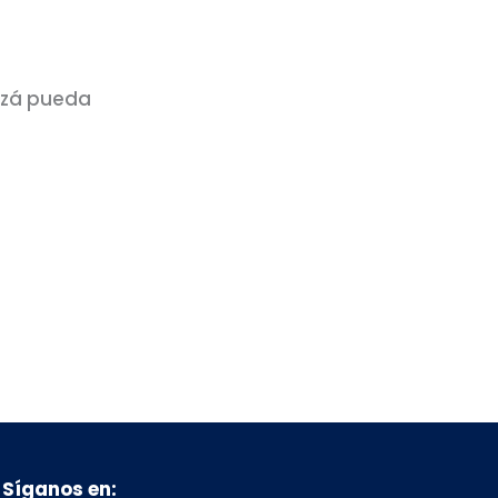
izá pueda
Síganos en: