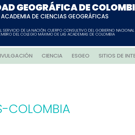
DAD GEOGRÁFICA DE COLOMB
ACADEMIA DE CIENCIAS GEOGRÁFICAS
AL SERVICIO DE LA NACIÓN. CUERPO CONSULTIVO DEL GOBIERNO NACIONAL
EMBRO DEL COLEGIO MÁXIMO DE LAS ACADEMIAS DE COLOMBIA
IVULGACIÓN
CIENCIA
ESGEO
SITIOS DE INT
S-COLOMBIA