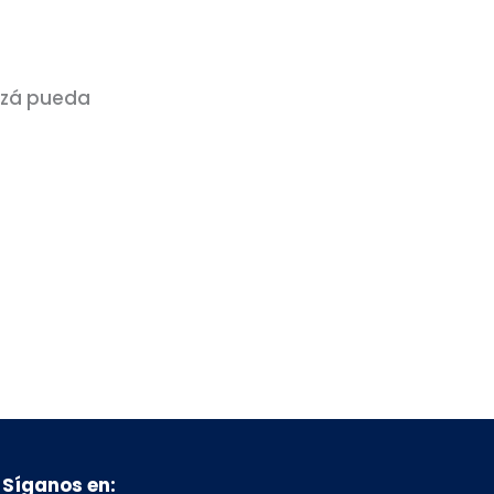
izá pueda
Síganos en: