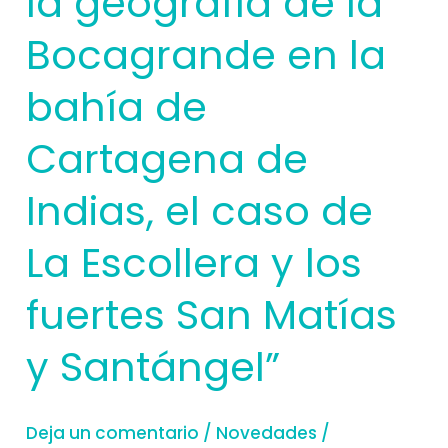
la geografía de la
Cartagena
Bocagrande en la
de
Indias,
bahía de
el
caso
Cartagena de
de
Indias, el caso de
La
Escollera
La Escollera y los
y
los
fuertes San Matías
fuertes
y Santángel”
San
Matías
y
Deja un comentario
/
Novedades
/
Santángel”