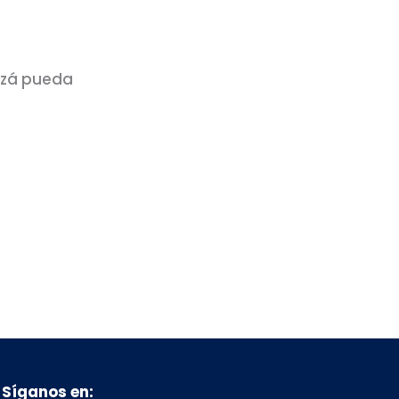
izá pueda
Síganos en: