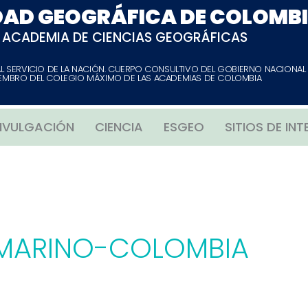
DAD GEOGRÁFICA DE COLOMB
ACADEMIA DE CIENCIAS GEOGRÁFICAS
AL SERVICIO DE LA NACIÓN. CUERPO CONSULTIVO DEL GOBIERNO NACIONAL
EMBRO DEL COLEGIO MÁXIMO DE LAS ACADEMIAS DE COLOMBIA
IVULGACIÓN
CIENCIA
ESGEO
SITIOS DE INT
MARINO-COLOMBIA