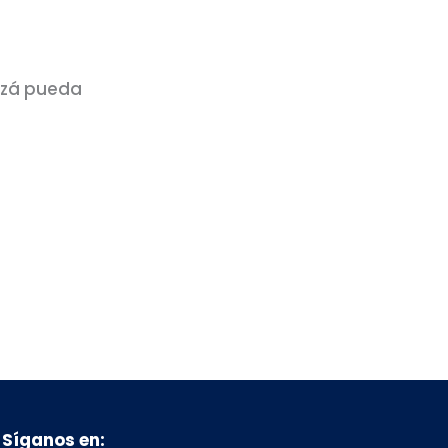
izá pueda
Síganos en: