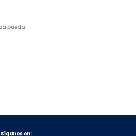
izá pueda
Síganos en: