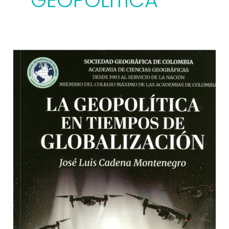
GEOPOLITICA
La
geopolítica
en
tiempos
de
globalización