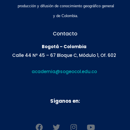
producción y difusión de conocimiento geográfico general
y de Colombia.
Contacto
Bogotá – Colombia
Calle 44 Nº 45 – 67 Bloque C, Módulo 1, Of. 602
academia@sogeocol.edu.co
Síganos en:
F
T
I
Y