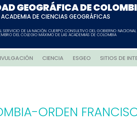
DAD GEOGRÁFICA DE COLOMB
ACADEMIA DE CIENCIAS GEOGRÁFICAS
AL SERVICIO DE LA NACIÓN. CUERPO CONSULTIVO DEL GOBIERNO NACIONAL
EMBRO DEL COLEGIO MÁXIMO DE LAS ACADEMIAS DE COLOMBIA
IVULGACIÓN
CIENCIA
ESGEO
SITIOS DE INT
LOMBIA-ORDEN FRANCIS