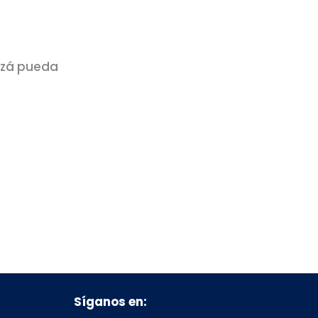
izá pueda
Síganos en: