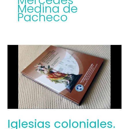
Mercedes
Medina de
Pacheco
Iglesias
coloniales.
El
Espectador
Iglesias coloniales.