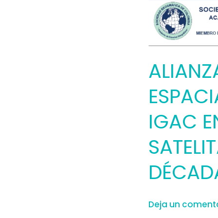
SATELITALES
DE
LA
NASA
ALIANZ
DE
LA
ESPACI
DÉCADA
IGAC E
DE
1970
SATELIT
DÉCADA
Deja un coment