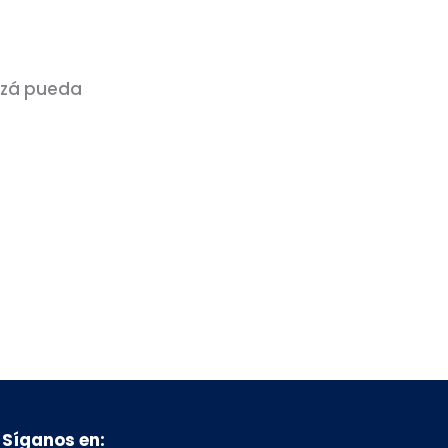
izá pueda
Síganos en: