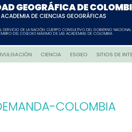
DAD GEOGRÁFICA DE COLOMB
ACADEMIA DE CIENCIAS GEOGRÁFICAS
AL SERVICIO DE LA NACIÓN. CUERPO CONSULTIVO DEL GOBIERNO NACIONAL
EMBRO DEL COLEGIO MÁXIMO DE LAS ACADEMIAS DE COLOMBIA
IVULGACIÓN
CIENCIA
ESGEO
SITIOS DE INT
 DEMANDA-COLOMBIA