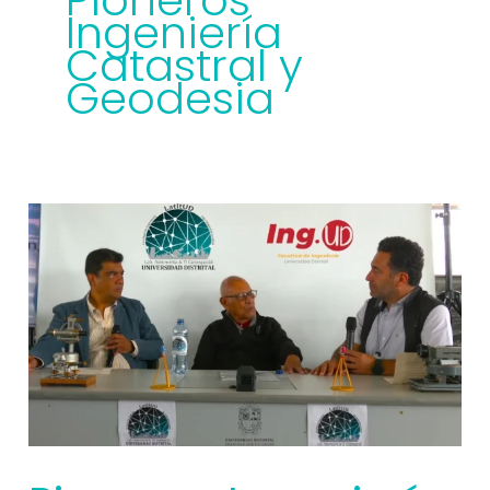
Pioneros
Ingeniería
Catastral y
Geodesia
Pioneros
Ingeniería
Catastral
y
Geodesia