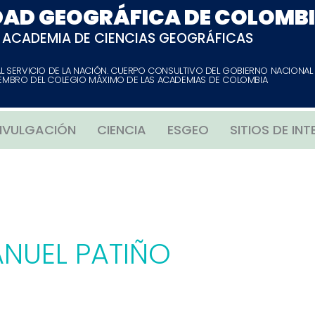
DAD GEOGRÁFICA DE COLOMB
ACADEMIA DE CIENCIAS GEOGRÁFICAS
AL SERVICIO DE LA NACIÓN. CUERPO CONSULTIVO DEL GOBIERNO NACIONAL
EMBRO DEL COLEGIO MÁXIMO DE LAS ACADEMIAS DE COLOMBIA
IVULGACIÓN
CIENCIA
ESGEO
SITIOS DE INT
NUEL PATIÑO