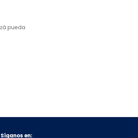
izá pueda
Síganos en: