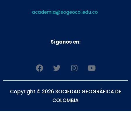
academia@sogeocol.edu.co
Síganos en:
F
T
I
Y
a
w
n
o
c
i
s
u
e
t
t
t
Copyright © 2026 SOCIEDAD GEOGRÁFICA DE
b
t
a
u
o
e
g
b
COLOMBIA
o
r
r
e
k
a
m