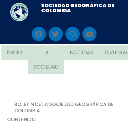
Ir
SOCIEDAD GEOGRÁFICA DE
COLOMBIA
al
contenido
F
T
I
Y
a
w
n
o
c
i
s
u
e
t
t
t
INICIO
LA
NOTICIAS
DIVULGA
b
t
a
u
o
e
g
b
SOCIEDAD
o
r
r
e
k
a
m
BOLETÍN DE LA SOCIEDAD GEOGRÁFICA DE
COLOMBIA
CONTENIDO