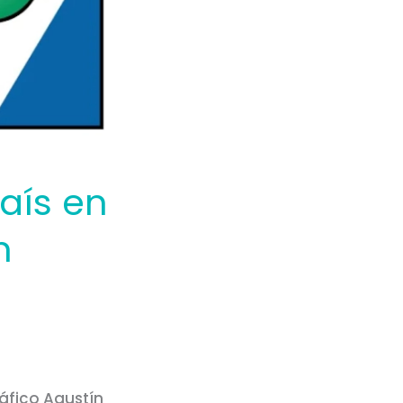
aís en
n
ráfico Agustín