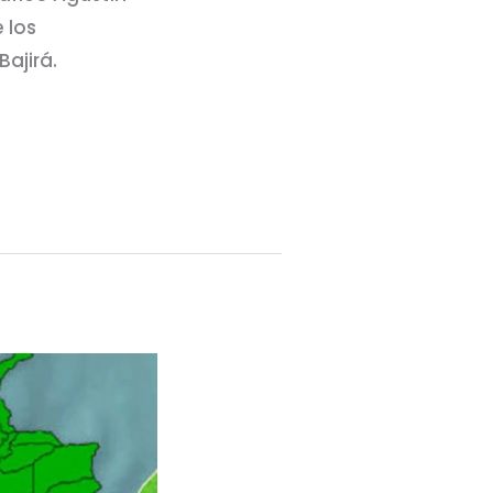
 los
Bajirá.