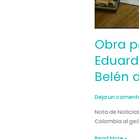
Bajirá
es
chocoano
Obra p
Eduard
Belén 
Deja un coment
Nota de Noticia
Colombia al ge
Read More »