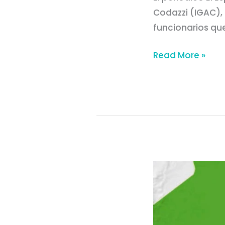
Codazzi (IGAC), 
funcionarios que
Read More »
“Deslinde
de
Bajirá
se