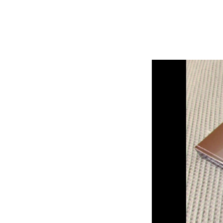
Iglesias
coloniales.
El
Espectador