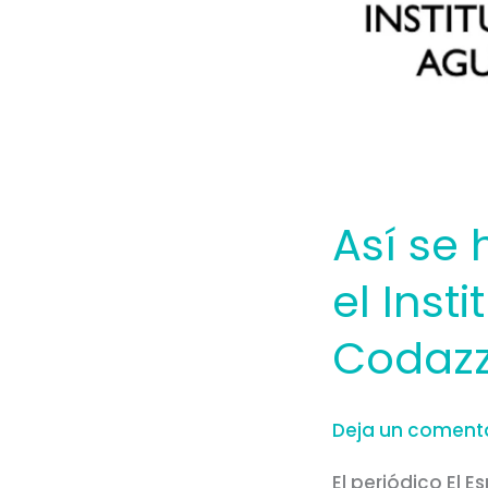
el
Instituto
Geográfico
Agustín
Codazzi.
El
Espectador
Así se
el Inst
Codazzi
Deja un coment
El periódico El 