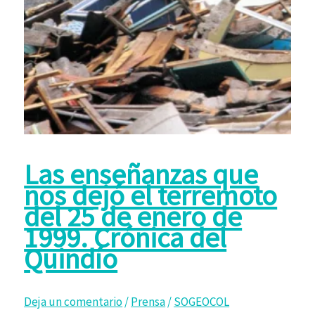
Las enseñanzas que
nos dejó el terremoto
del 25 de enero de
1999. Crónica del
Quindío
Deja un comentario
/
Prensa
/
SOGEOCOL