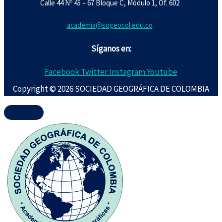
Calle 44 Nº 45 – 67 Bloque C, Módulo 1, Of. 602
academia@sogeocol.edu.co
Síganos en:
Facebook
Twitter
Instagram
Youtube
Copyright © 2026 SOCIEDAD GEOGRÁFICA DE COLOMBIA