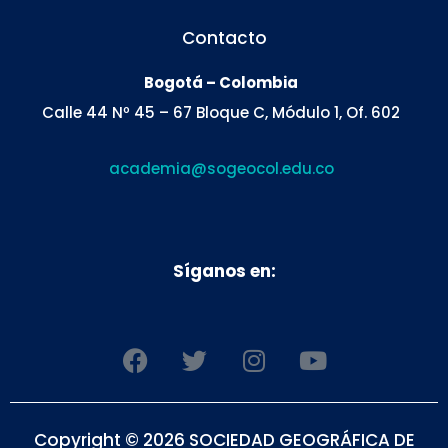
Contacto
Bogotá – Colombia
Calle 44 Nº 45 – 67 Bloque C, Módulo 1, Of. 602
academia@sogeocol.edu.co
Síganos en:
F
T
I
Y
a
w
n
o
c
i
s
u
e
t
t
t
Copyright © 2026 SOCIEDAD GEOGRÁFICA DE
b
t
a
u