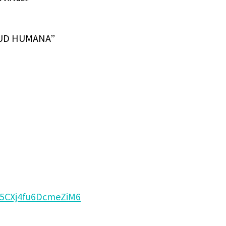
LUD HUMANA”
/M5CXj4fu6DcmeZiM6