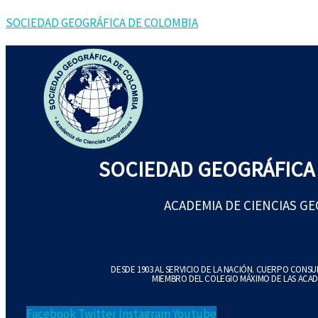
Ir
Escribe
Name*
Correo
Web
SOCIEDAD GEOGRÁFICA DE COLOMBIA
al
aquí...
electrónico*
contenido
SOCIEDAD GEOGRÁFICA
ACADEMIA DE CIENCIAS G
DESDE 1903 AL SERVICIO DE LA NACIÓN. CUERPO CONS
MIEMBRO DEL COLEGIO MÁXIMO DE LAS ACAD
Facebook
Twitter
Instagram
Youtube