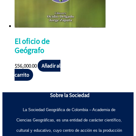
El oficio de
Geógrafo
$
56,000.00
Añadir al
carrito
Sobre la Sociedad
La Sociedad Geográfica de Colombia – Academia de
Ciencias Geográficas, es una entidad de carácter científico,
cultural y educativo, cuyo centro de acción es la producción