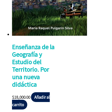
Enseñanza de la
Geografía y
Estudio del
Territorio. Por
una nueva
didáctica
$
18,000.00
Añadir al
carrito