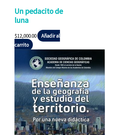
Un pedacito de
luna
$
12,000.00
Añadir al
carrito